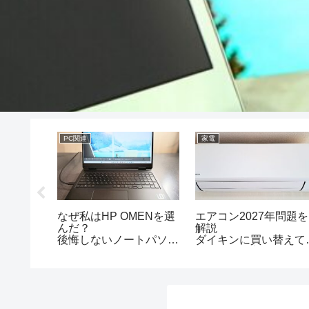
PC関連
家電
なぜ私はHP OMENを選
エアコン2027年問題を
レチノー
んだ？
解説
後悔しないノートパソコ
ダイキンに買い替えて
ン選びのコツ
かった選び方
全部教えます