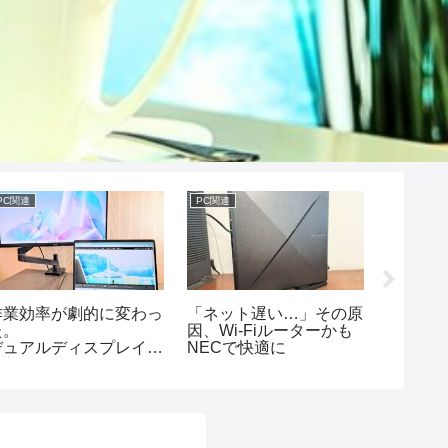
PC関連
PC関連
家電
作業効率が劇的に変わっ
「ネット遅い…」その原
コードレ
た。
因、Wi-Fiルーターかも
の結論
デュアルディスプレイを
NECで快適に
日立が
導入した結果