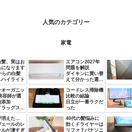
人気のカテゴリー
家電
白髪、実はお
エアコン2027年
れになります
問題を解説
からの白髪
ダイキンに買い替
しハイライト
えて分かった選び
方
ナオーガニッ
コードレス掃除機
美容師が選
比較の結論
無添加
日立が一番ラクだ
ドラッグスト
った
戻れない
が消えた…
40代の髪悩みに
ヴェールのレ
効くドライヤーは
ールが凄すぎ
リファ？パナソニ