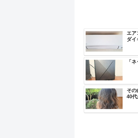
エア
ダイ
「ネ
その
40