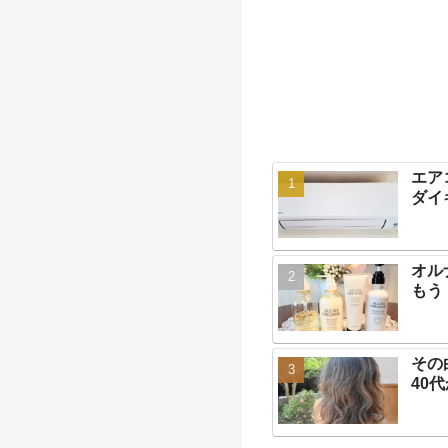
エア
ダイ
オル
もう
その
40