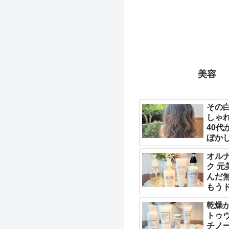
美容
その
しゃ
40代
ぼか
オル
ク 元
んだ
もう
アに
乾燥
トゥ
チノ